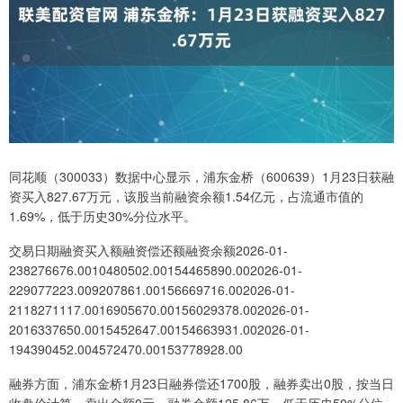
同花顺（300033）数据中心显示，浦东金桥（600639）1月23日获融
资买入827.67万元，该股当前融资余额1.54亿元，占流通市值的
1.69%，低于历史30%分位水平。
交易日期融资买入额融资偿还额融资余额2026-01-
238276676.0010480502.00154465890.002026-01-
229077223.009207861.00156669716.002026-01-
2118271117.0016905670.00156029378.002026-01-
2016337650.0015452647.00154663931.002026-01-
194390452.004572470.00153778928.00
融券方面，浦东金桥1月23日融券偿还1700股，融券卖出0股，按当日
收盘价计算，卖出金额0元，融券余额125.86万，低于历史50%分位