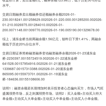
水平。
交易日期融券卖出额融券偿还额融券余额2026-01-
230.0018241.001258629.002026-01-220.000.001285200.002026-
01-210.0026975.001284010.002026-01-
200.0071148.001309770.002026-01-190.005190.001329678.00
综上，浦东金桥当前两融余额1.56亿元，较昨日下滑1.41%，两融余
额低于历史20%分位水平。
交易日期证券简称融资融券变动融资融券余额2026-01-23浦东金
桥-2230397.00155724519.002026-01-22浦东金桥
641528.00157954916.002026-01-21浦东金桥
1339687.00157313388.002026-01-20浦东金桥
865095.00155973701.002026-01-19浦东金
桥-184636.00155108606.00
说明1：融资余额若长期增加时表示投资者心态偏向买方，市场人气旺
盛属强势市场，反之则属弱势市场。说明2：买入金额=主动买入特大
单金额+主动买入大单金额+主动买入中单金额+主动买入小单金额。