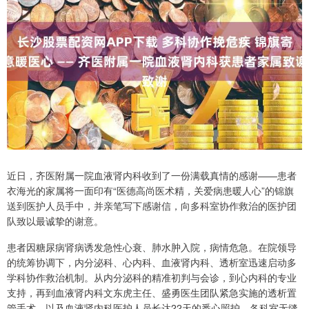
近日，齐医附属一院血液肾内科收到了一份满载真情的感谢——患者
衣海光的家属将一面印有“医德高尚医术精，关爱病患暖人心”的锦旗
送到医护人员手中，并亲笔写下感谢信，向多科室协作救治的医护团
队致以最诚挚的谢意。
患者因糖尿病肾病诱发急性心衰、肺水肿入院，病情危急。在院领导
的统筹协调下，内分泌科、心内科、血液肾内科、透析室迅速启动多
学科协作救治机制。从内分泌科的精准初判与会诊，到心内科的专业
支持，再到血液肾内科文东虎主任、盛勇医生团队紧急实施的透析置
管手术，以及血液肾内科医护人员长达22天的悉心照护，各科室无缝