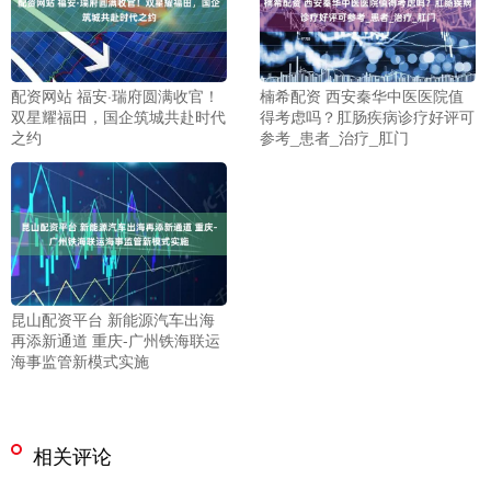
配资网站 福安·瑞府圆满收官！
楠希配资 西安秦华中医医院值
双星耀福田，国企筑城共赴时代
得考虑吗？肛肠疾病诊疗好评可
之约
参考_患者_治疗_肛门
昆山配资平台 新能源汽车出海
再添新通道 重庆-广州铁海联运
海事监管新模式实施
相关评论