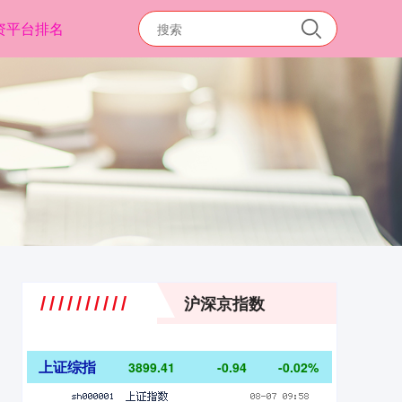
资平台排名
沪深京指数
上证综指
3899.41
-0.94
-0.02%