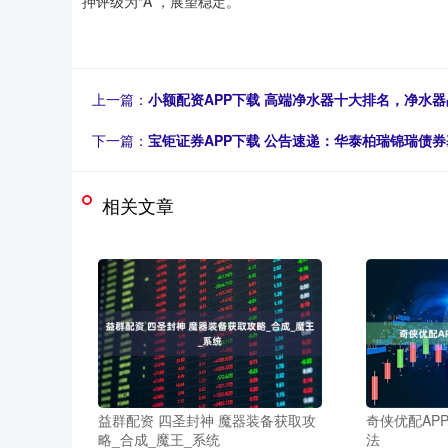
押评级为“A”，展望稳定。
上一篇：
小额配资APP下载 高端净水器十大排名，净水
下一篇：
宝钜证券APP下载 公告速递：华泰柏瑞锦瑞债
相关文章
益群配资 四圣封神 魔器装备获取攻
奇侠优配AP
略_合成_魔王_系统
法