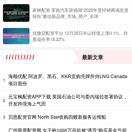
家林配资 零跑汽车获德国“2025年度经销商满意度
报告”最佳新品牌_市场_用户_全球
优微贷配资平台 12月25日丰山转债上涨0.1%，转
股溢价率18.22%
最新文章
海顺优配 阿波罗、黑石、KKR竞购壳牌所持LNG Canada
1
项目股份
元宝枫配资APP下载 英国石油公司与委内瑞拉签署协议，
2
开发跨境海上气田
贝恩配资官网 North Star收购四艘新服务运维船
3
广州股票配资网 女子称1000万存款被“诱导”购买基金亏损