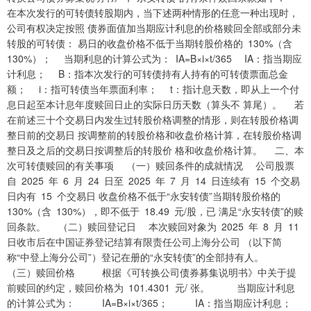
在本次发行的可转债转股期内，当下述两种情形的任意一种出现时，
公司有权决定按照 债券面值加当期应计利息的价格赎回全部或部分未
转股的可转债： 易日的收盘价格不低于当期转股价格的 130%（含
130%）； 当期利息的计算公式为： IA=B×i×t/365 IA：指当期应
计利息； B：指本次发行的可转债持有人持有的可转债票面总金
额； i：指可转债当年票面利率； t：指计息天数，即从上一个付
息日起至本计息年度赎回日止的实际日历天数（算头不 算尾）。 若
在前述三十个交易日内发生过转股价格调整的情形，则在转股价格调
整日前的交易日 按调整前的转股价格和收盘价格计算，在转股价格调
整日及之后的交易日按调整后的转股价 格和收盘价格计算。 二、本
次可转债赎回的有关事项 （一）赎回条件的成就情况 公司股票
自 2025 年 6 月 24 日至 2025 年 7 月 14 日连续有 15 个交易
日内有 15 个交易日 收盘价格不低于“永安转债”当期转股价格的
130%（含 130%），即不低于 18.49 元/股，已 满足“永安转债”的赎
回条款。 （二）赎回登记日 本次赎回对象为 2025 年 8 月 11
日收市后在中国证券登记结算有限责任公司上海分公司 （以下简
称“中登上海分公司”）登记在册的“永安转债”的全部持有人。
（三）赎回价格 根据《可转换公司债券募集说明书》中关于提
前赎回的约定，赎回价格为 101.4301 元/ 张。 当期应计利息
的计算公式为： IA=B×i×t/365； IA：指当期应计利息；