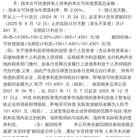
B：指本次可转债持有人持有的本次可转债票面总金额；
i：指本次可转债当年票面利率，即 2.00%； t：指计息天数，
即从上一个计息日（2024 年 11 月 24 日）起至本计息年度赎回日
（2025 年 8 月 12 日）止的实际日历天数（算头不算尾）共计
261 天。 当期应计利息为：
IA=B×i×t/365=100×2.00%×261÷365=1.4301 元/张 赎回价格=
可转债面值+当期应计利息=100+1.4301=101.4301 元/张
（四）关于债券利息所得税的说明 债个人投资者（含证券投资基金）
应缴纳债券个人利息收入所得税，征税税率为利息额的 兑付机构所在
地的税务部门缴付。如各付息网点未履行上述债券利息个人所得税的
代扣代缴 义务，由此产生的法律责任由各付息网点自行承担。 持有可
转债的居民企业，其债券利息所得税自行缴纳，即每张可转债实际发
放赎回金额为人 民币 101.4301 元（税前）。 政部税务总局公告
2021 年 34 号），自 2021 年 11 月 7 日起至 2025 年 12 月
31 日止，对境 外机构投资境内债券市场取得的债券利息收入暂免征
收企业所得税和增值税，即每张可转债 实际发放赎回金额为人民币
101.4301 元（税前）。上述暂免征收企业所得税的范围不包括 境外
机构在境内设立的机构、场所取得的与该机构、场所有实际联系的债
券利息。 （五）赎回程序 本公司将在赎回期结束前按规定
披露“永安转债”赎回提示性公告，通知“永安转债”持有 人有关本次赎