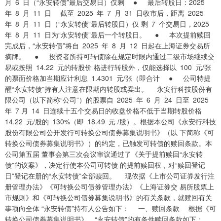
月 6 日（“永安转债”最后交易日）仅剩 ● 最后转股日：2025
年 8 月 11 日 截至 2025 年 7 月 31 日收市后，距离 2025
年 8 月 11 日（“永安转债”最后转股日）仅 剩 7 个交易日，2025
年 8 月 11 日为“永安转债”最后一个转股日。 ● 本次提前赎回
完成后，“永安转债”将自 2025 年 8 月 12 日起在上海证券交易所
摘牌。 ● 投资者所持可转债除在规定时限内通过二级市场继续交
易或按照 14.22 元的转股价 格进行转股外，仅能选择以 100 元/张
的票面价格加当期应计利息 1.4301 元/张（即合计 ● 公司特提
醒“永安转债”持有人注意在限期内转股或卖出。 永安行科技股份有
限公司（以下简称“公司”）的股票自 2025 年 6 月 24 日至 2025
年 7 月 14 日连续十五个交易日的收盘价格不低于当期转股价格
14.22 元/股的 130%（即 18.49 元 /股）。根据本公司《永安行科技
股份有限公司公开发行可转换公司债券募集说明书》（以 下简称《可
转换公司债券募集说明书》）的约定，已触发可转债的赎回条款。本
公司第五届 董事会第三次会议审议通过了《关于提前赎回“永安转
债”的议案》，决定行使本公司可转债 的提前赎回权，对“赎回登记
日”登记在册的“永安转债”全部赎回。 现依据《上市公司证券发行注
册管理办法》《可转换公司债券管理办法》《上海证券交 易所股票上
市规则》和《可转换公司债券募集说明书》的有关条款，就赎回有关
事项向全体 “永安转债”持有人公告如下： 一、赎回条款 根据《可
转换公司债券募集说明书》，“永安转债”的有条件赎回条款如下：