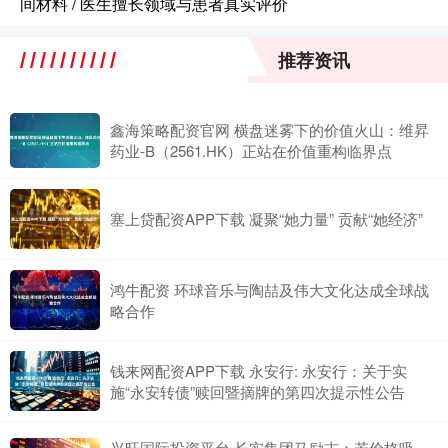
间材料 / 医生擅长领域与患者真实评价
推荐资讯
鑫海策略配资官网 横盘迷雾下的价值火山：维昇
药业-B（2561.HK）正站在价值重构临界点
塞上贷配资APP下载 凝聚“她力量” 贡献“她经济”
鸿牛配资 环球音乐与陶喆及伟大文化达成全球战
略合作
钱来网配资APP下载 永安行: 永安行：关于实
施“永安转债”赎回暨摘牌的第四次提示性公告
兴旺国际投资平台 长实集团马励志：若价格吸