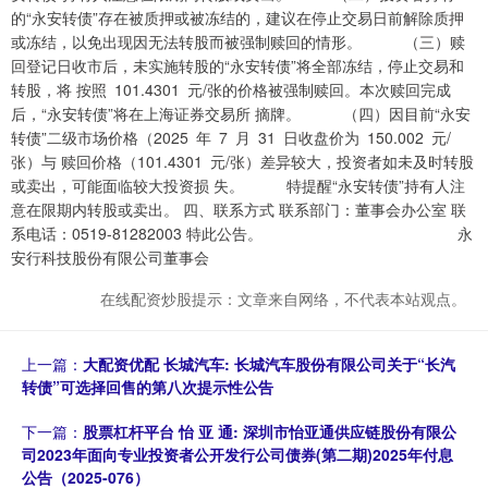
的“永安转债”存在被质押或被冻结的，建议在停止交易日前解除质押
或冻结，以免出现因无法转股而被强制赎回的情形。 （三）赎
回登记日收市后，未实施转股的“永安转债”将全部冻结，停止交易和
转股，将 按照 101.4301 元/张的价格被强制赎回。本次赎回完成
后，“永安转债”将在上海证券交易所 摘牌。 （四）因目前“永安
转债”二级市场价格（2025 年 7 月 31 日收盘价为 150.002 元/
张）与 赎回价格（101.4301 元/张）差异较大，投资者如未及时转股
或卖出，可能面临较大投资损 失。 特提醒“永安转债”持有人注
意在限期内转股或卖出。 四、联系方式 联系部门：董事会办公室 联
系电话：0519-81282003 特此公告。 永
安行科技股份有限公司董事会
在线配资炒股提示：文章来自网络，不代表本站观点。
上一篇：
大配资优配 长城汽车: 长城汽车股份有限公司关于“长汽
转债”可选择回售的第八次提示性公告
下一篇：
股票杠杆平台 怡 亚 通: 深圳市怡亚通供应链股份有限公
司2023年面向专业投资者公开发行公司债券(第二期)2025年付息
公告（2025-076）