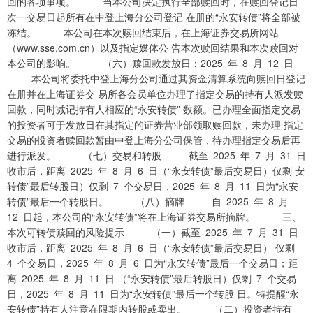
回的各项事项。 当本公司决定执行全部赎回时，在赎回登记日
次一交易日起所有在中登上海分公司登记 在册的“永安转债”将全部被
冻结。 本公司在本次赎回结束后，在上海证券交易所网站
（www.sse.com.cn）以及指定媒体公 告本次赎回结果和本次赎回对
本公司的影响。 （六）赎回款发放日：2025 年 8 月 12 日
本公司将委托中登上海分公司通过其资金清算系统向赎回日登记
在册并在上海证券交 易所各会员单位办理了指定交易的持有人派发赎
回款，同时减记持有人相应的“永安转债” 数额。已办理全面指定交易
的投资者可于发放日在其指定的证券营业部领取赎回款，未办理 指定
交易的投资者赎回款暂由中登上海分公司保管，待办理指定交易后再
进行派发。 （七）交易和转股 截至 2025 年 7 月 31 日
收市后，距离 2025 年 8 月 6 日（“永安转债”最后交易日）仅剩 安
转债”最后转股日）仅剩 7 个交易日，2025 年 8 月 11 日为“永安
转债”最后一个转股日。 （八）摘牌 自 2025 年 8 月
12 日起，本公司的“永安转债”将在上海证券交易所摘牌。 三、
本次可转债赎回的风险提示 （一）截至 2025 年 7 月 31 日
收市后，距离 2025 年 8 月 6 日（“永安转债”最后交易日） 仅剩
4 个交易日，2025 年 8 月 6 日为“永安转债”最后一个交易日；距
离 2025 年 8 月 11 日 （“永安转债”最后转股日）仅剩 7 个交易
日，2025 年 8 月 11 日为“永安转债”最后一个转股 日。特提醒“永
安转债”持有人注意在限期内转股或卖出。 （二）投资者持有